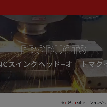
PRODUCTS
S CNCスイングヘッド+オートマ
家
製品
5軸CNC（スイングヘ