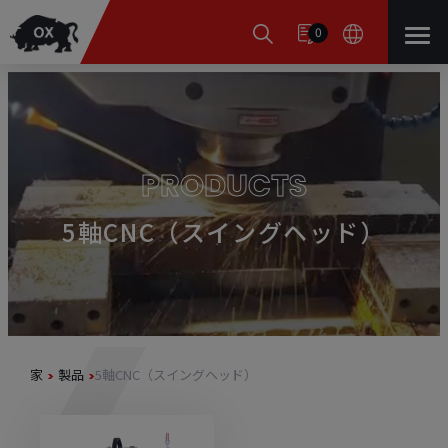
クッキー利用の管理について
0
PRODUCTS
5軸CNC（スイングヘッド）
家
製品
5軸CNC（スイングヘッド）