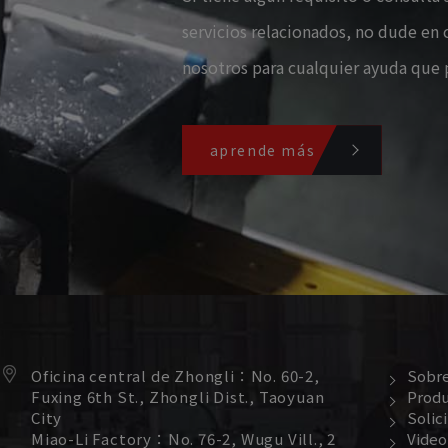
servicios relacionados, no dude en
nosotros para cualquier ayuda que 
aprende más
Oficina central de Zhongli：
No. 60-2,
Sobre
Fuxing 6th St.,
Zhongli Dist.,
Taoyuan
Prod
City
Solic
Miao-Li Factory：
No. 76-2, Wugu Vill., 2
Video