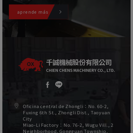
aprende más
千誠機械股份有限公司
CHIEN CHENS MACHINERY CO., LTD.
Oficina central de Zhongli：
No. 60-2,
Fuxing 6th St.,
Zhongli Dist.,
Taoyuan
City
Miao-Li Factory：
No. 76-2, Wugu Vill., 2
Neighborhood,
Gongguan Township,