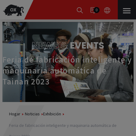
Panel de gestión de cookies
0
NEWS &
EVENTS
Feria de fabricación inteligente y
maquinaria automática de
Tainan 2023
Hogar
Noticias
Exhibición
Feria de fabricación inteligente y maquinaria automática de