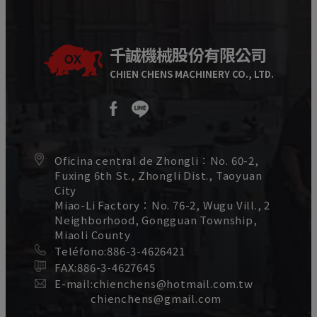
千誠機械股份有限公司
CHIEN CHENS MACHINERY CO., LTD.
Oficina central de Zhongli：
No. 60-2,
Fuxing 6th St.,
Zhongli Dist.,
Taoyuan
City
Miao-Li Factory：
No. 76-2, Wugu Vill., 2
Neighborhood,
Gongguan Township,
Miaoli County
Teléfono:
886-3-4626421
FAX:
886-3-4627645
E-mail:
chienchens@hotmail.com.tw
chienchens@gmail.com